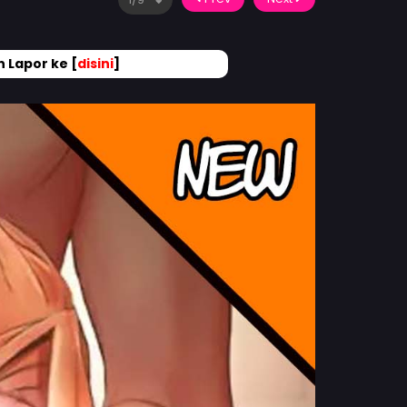
 Lapor ke [
disini
]