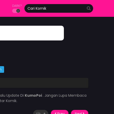
DARK?
m
lalu Update Di
KumoPoi
. Jangan Lupa Membaca
tar Komik.
Prev
Next