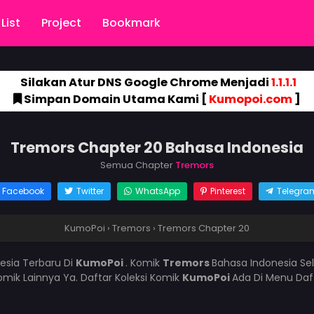
List
Project
Bookmark
Silakan Atur DNS Google Chrome Menjadi
1.1.1.1
Simpan Domain Utama Kami [
Kumopoi.com
]
Tremors Chapter 20 Bahasa Indonesia
Semua Chapter
Tremors
Facebook
Twitter
WhatsApp
Pinterest
Telegra
KumoPoi
›
Tremors
›
Tremors Chapter 20
esia Terbaru Di
KumoPoi
. Komik
Tremors
Bahasa Indonesia Se
mik Lainnya Ya. Daftar Koleksi Komik
KumoPoi
Ada Di Menu Daf