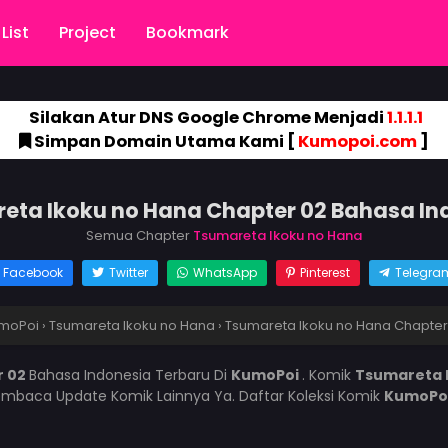
List
Project
Bookmark
Silakan Atur DNS Google Chrome Menjadi
1.1.1.1
Simpan Domain Utama Kami [
Kumopoi.com
]
eta Ikoku no Hana Chapter 02 Bahasa In
Semua Chapter
Tsumareta Ikoku no Hana
Facebook
Twitter
WhatsApp
Pinterest
Telegra
moPoi
›
Tsumareta Ikoku no Hana
›
Tsumareta Ikoku no Hana Chapter
r 02
Bahasa Indonesia Terbaru Di
KumoPoi
. Komik
Tsumareta 
mbaca Update Komik Lainnya Ya. Daftar Koleksi Komik
KumoPo