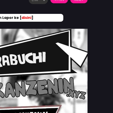
 Lapor ke [
disini
]