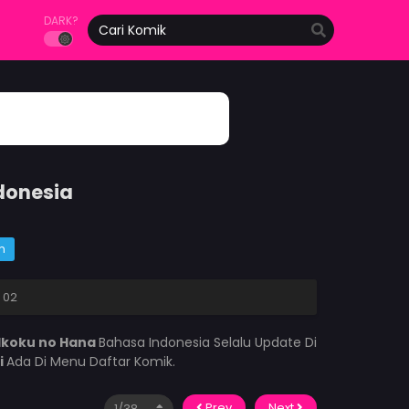
DARK?
donesia
m
 02
Ikoku no Hana
Bahasa Indonesia Selalu Update Di
i
Ada Di Menu Daftar Komik.
Prev
Next