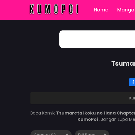
Home
Manga 
Tsumar
Ku
Baca Komik
Tsumareta Ikoku no Hana Chapte
KumoPoi
. Jangan Lupa Me