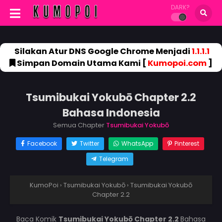
DARK?
Silakan Atur DNS Google Chrome Menjadi
1.1.1.1
Simpan Domain Utama Kami [
Kumopoi.com
]
Tsumibukai Yokubō Chapter 2.2
Bahasa Indonesia
Semua Chapter
Tsumibukai Yokubō
Facebook
Twitter
WhatsApp
Pinterest
Telegram
KumoPoi
›
Tsumibukai Yokubō
›
Tsumibukai Yokubō
Chapter 2.2
Baca Komik
Tsumibukai Yokubō Chapter 2.2
Bahasa