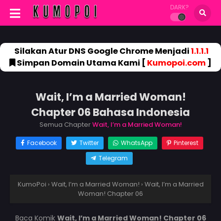
DARK?
Silakan Atur DNS Google Chrome Menjadi
1.1.1.1
Simpan Domain Utama Kami [
Kumopoi.com
]
Wait, I’m a Married Woman!
Chapter 06 Bahasa Indonesia
Semua Chapter
Wait, I’m a Married Woman!
Facebook
Twitter
WhatsApp
Pinterest
Telegram
KumoPoi
›
Wait, I’m a Married Woman!
›
Wait, I’m a Married
Woman! Chapter 06
Baca Komik
Wait, I’m a Married Woman! Chapter 06