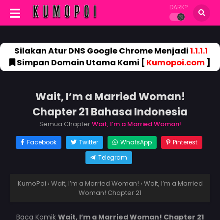
DARK?
Silakan Atur DNS Google Chrome Menjadi
1.1.1.1
Simpan Domain Utama Kami [
Kumopoi.com
]
Wait, I’m a Married Woman!
Chapter 21 Bahasa Indonesia
Semua Chapter
Wait, I’m a Married Woman!
Facebook
Twitter
WhatsApp
Pinterest
Telegram
KumoPoi
›
Wait, I’m a Married Woman!
›
Wait, I’m a Married
Woman! Chapter 21
Baca Komik
Wait, I’m a Married Woman! Chapter 21