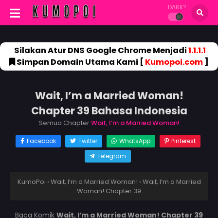
DARK?
Silakan Atur DNS Google Chrome Menjadi
1.1.1.1
Simpan Domain Utama Kami [
Kumopoi.com
]
Wait, I’m a Married Woman!
Chapter 39 Bahasa Indonesia
Semua Chapter
Wait, I’m a Married Woman!
Facebook
Twitter
WhatsApp
Pinterest
Telegram
KumoPoi
›
Wait, I’m a Married Woman!
›
Wait, I’m a Married
Woman! Chapter 39
Baca Komik
Wait, I’m a Married Woman! Chapter 39