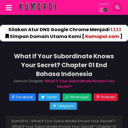
DARK?
Silakan Atur DNS Google Chrome Menjadi
1.1.1.1
Simpan Domain Utama Kami [
Kumopoi.com
]
What If Your Subordinate Knows
Your Secret? Chapter 01 End
Bahasa Indonesia
Semua Chapter
What If Your Subordinate Knows Your
Secret?
Facebook
Twitter
WhatsApp
Pinterest
Telegram
KumoPoi
›
What If Your Subordinate Knows Your Secret?
›
What If Your Subordinate Knows Your Secret? Chapter 01