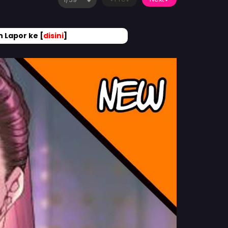
 Lapor ke [
disini
]