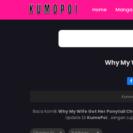
Home
Manga 
Why My W
Kumo
Baca Komik
Why My Wife Got Her Ponytail Ch
Update Di
KumoPoi
. Jangan Lu