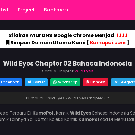
List
Project
Bookmark
Silakan Atur DNS Google Chrome Menjadi
1.1.1.1
Simpan Domain Utama Kami [
Kumopoi.com
]
Wild Eyes Chapter 02 Bahasa Indonesia
Semua Chapter
Wild Eyes
Facebook
Twitter
WhatsApp
Pinterest
Telegra
KumoPoi
›
Wild Eyes
›
Wild Eyes Chapter 02
esia Terbaru Di
KumoPoi
. Komik
Wild Eyes
Bahasa Indonesia Se
mik Lainnya Ya. Daftar Koleksi Komik
KumoPoi
Ada Di Menu Daf