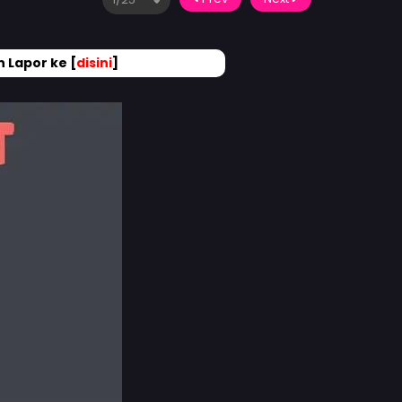
 Lapor ke [
disini
]