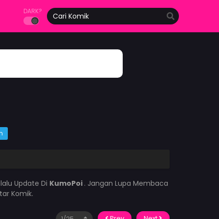
DARK?
m
lalu Update Di
KumoPoi
. Jangan Lupa Membaca
tar Komik.
Prev
Next