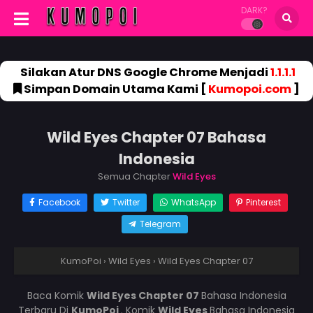
DARK?
Silakan Atur DNS Google Chrome Menjadi
1.1.1.1
Simpan Domain Utama Kami [
Kumopoi.com
]
Wild Eyes Chapter 07 Bahasa
Indonesia
Semua Chapter
Wild Eyes
Facebook
Twitter
WhatsApp
Pinterest
Telegram
KumoPoi
›
Wild Eyes
›
Wild Eyes Chapter 07
Baca Komik
Wild Eyes Chapter 07
Bahasa Indonesia
Terbaru Di
KumoPoi
. Komik
Wild Eyes
Bahasa Indonesia