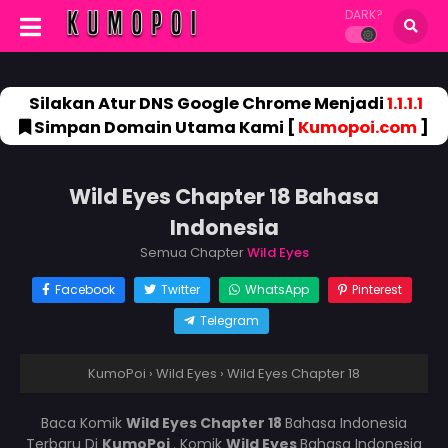
DARK?
Silakan Atur DNS Google Chrome Menjadi
1.1.1.1
Simpan Domain Utama Kami [
Kumopoi.com
]
Wild Eyes Chapter 18 Bahasa
Indonesia
Semua Chapter
Wild Eyes
Facebook
Twitter
WhatsApp
Pinterest
Telegram
KumoPoi
›
Wild Eyes
›
Wild Eyes Chapter 18
Baca Komik
Wild Eyes Chapter 18
Bahasa Indonesia
Terbaru Di
KumoPoi
. Komik
Wild Eyes
Bahasa Indonesia