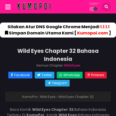
DARK?
Silakan Atur DNS Google Chrome Menjadi
1.1.1.1
Simpan Domain Utama Kami [
Kumopoi.com
]
Wild Eyes Chapter 32 Bahasa
Indonesia
Semua Chapter
Wild Eyes
Facebook
Twitter
WhatsApp
Pinterest
Telegram
KumoPoi
›
Wild Eyes
›
Wild Eyes Chapter 32
Baca Komik
Wild Eyes Chapter 32
Bahasa Indonesia
Terbaru Di
KumoPoi
. Komik
Wild Eyes
Bahasa Indonesia