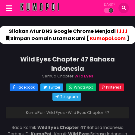
DARK?
Silakan Atur DNS Google Chrome Menjadi
1.1.1.1
Simpan Domain Utama Kami [
Kumopoi.com
]
Wild Eyes Chapter 47 Bahasa
Indonesia
Semua Chapter
Wild Eyes
Facebook
Twitter
WhatsApp
Pinterest
Telegram
KumoPoi
›
Wild Eyes
›
Wild Eyes Chapter 47
Baca Komik
Wild Eyes Chapter 47
Bahasa Indonesia
Terbaru Di
KumoPoi
. Komik
Wild Eyes
Bahasa Indonesia