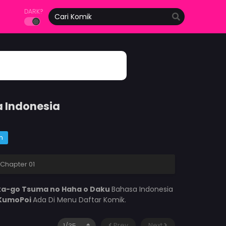
DARK?
 Indonesia
m
Chapter 01
a-go Tsuma no Haha o Daku
Bahasa Indonesia
KumoPoi
Ada Di Menu Daftar Komik.
Prev
Next