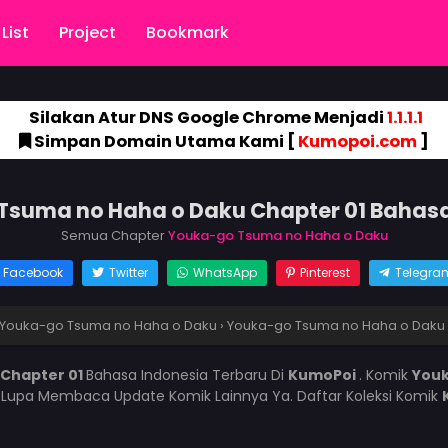
List
Project
Bookmark
Silakan Atur DNS Google Chrome Menjadi
1.1.1.1
Simpan Domain Utama Kami [
Kumopoi.com
]
Tsuma no Haha o Daku Chapter 01 Bahasa
Semua Chapter
Youka-go Tsuma no Haha o Daku
Facebook
Twitter
WhatsApp
Pinterest
Telegra
Youka-go Tsuma no Haha o Daku
›
Youka-go Tsuma no Haha o Daku 
Chapter 01
Bahasa Indonesia Terbaru Di
KumoPoi
. Komik
Youk
 Lupa Membaca Update Komik Lainnya Ya. Daftar Koleksi Komik