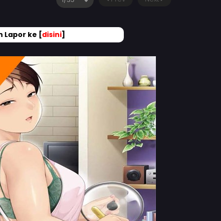
 Lapor ke [
disini
]