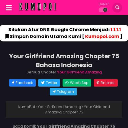
DARK?
Silakan Atur DNS Google Chrome Menjadi
1.1.1.1
Simpan Domain Utama Kami [
Kumopoi.com
]
Your Girlfriend Amazing Chapter 75
Bahasa Indonesia
Semua Chapter
Your Girlfriend Amazing
Facebook
Twitter
WhatsApp
Pinterest
Telegram
KumoPoi
›
Your Girlfriend Amazing
›
Your Girlfriend
Amazing Chapter 75
Baca Komik
Your Girlfriend Amazing Chapter 75