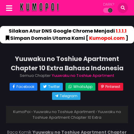
DARK?
Silakan Atur DNS Google Chrome Menjadi
1.1.1.1
Simpan Domain Utama Kami [
Kumopoi.com
]
Yuuwaku no Toshiue Apartment
Chapter 10 Extra Bahasa Indonesia
Semua Chapter
Yuuwaku no Toshiue Apartment
Facebook
Twitter
WhatsApp
Pinterest
Telegram
KumoPoi
›
Yuuwaku no Toshiue Apartment
›
Yuuwaku no
Toshiue Apartment Chapter 10 Extra
Baca Komik
Yuuwaku no Toshiue Apartment Chapter