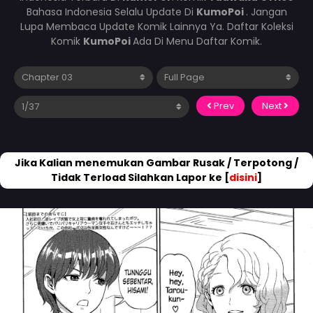
Bahasa Indonesia Selalu Update Di
KumoPoi
. Jangan
Lupa Membaca Update Komik Lainnya Ya. Daftar Koleksi
Komik
KumoPoi
Ada Di Menu Daftar Komik.
Prev
Next
Jika Kalian menemukan Gambar Rusak / Terpotong /
Tidak Terload Silahkan Lapor ke [
disini
]