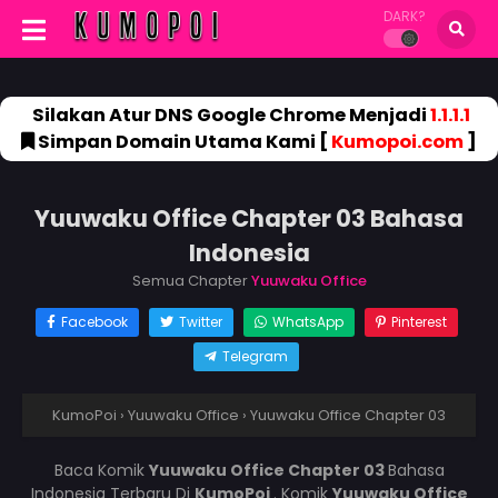
DARK?
Silakan Atur DNS Google Chrome Menjadi
1.1.1.1
Simpan Domain Utama Kami [
Kumopoi.com
]
Yuuwaku Office Chapter 03 Bahasa
Indonesia
Semua Chapter
Yuuwaku Office
Facebook
Twitter
WhatsApp
Pinterest
Telegram
KumoPoi
›
Yuuwaku Office
›
Yuuwaku Office Chapter 03
Baca Komik
Yuuwaku Office Chapter 03
Bahasa
Indonesia Terbaru Di
KumoPoi
. Komik
Yuuwaku Office