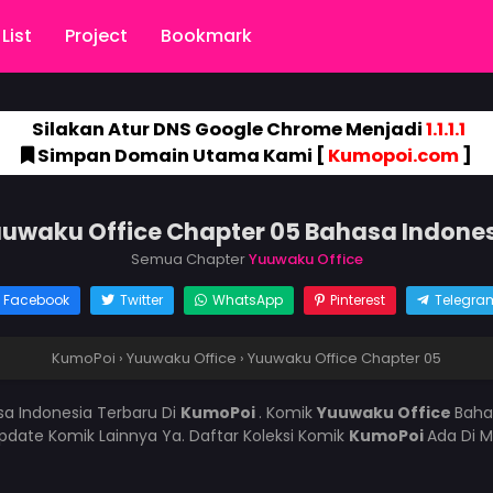
List
Project
Bookmark
Silakan Atur DNS Google Chrome Menjadi
1.1.1.1
Simpan Domain Utama Kami [
Kumopoi.com
]
uwaku Office Chapter 05 Bahasa Indone
Semua Chapter
Yuuwaku Office
Facebook
Twitter
WhatsApp
Pinterest
Telegra
KumoPoi
›
Yuuwaku Office
›
Yuuwaku Office Chapter 05
a Indonesia Terbaru Di
KumoPoi
. Komik
Yuuwaku Office
Baha
ate Komik Lainnya Ya. Daftar Koleksi Komik
KumoPoi
Ada Di M