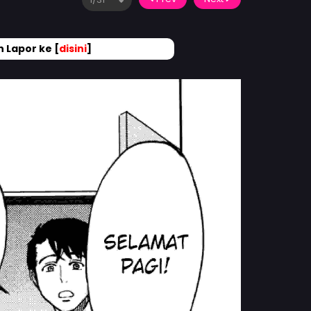
 Lapor ke [
disini
]