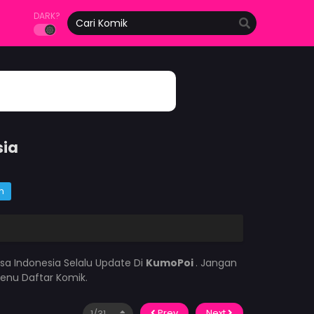
DARK?
sia
m
sa Indonesia Selalu Update Di
KumoPoi
. Jangan
enu Daftar Komik.
Prev
Next