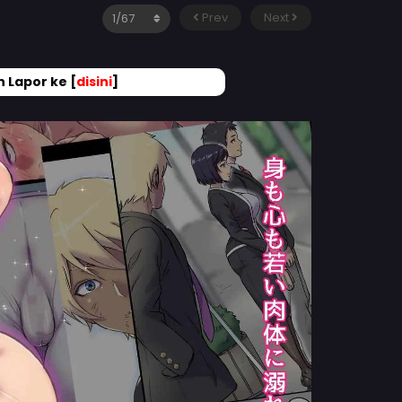
Prev
Next
 Lapor ke [
disini
]