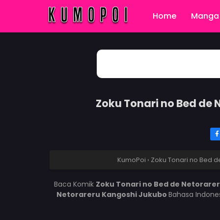
Home
Manga 
Zoku Tonari no Bed de
KumoPoi
›
Zoku Tonari no Bed d
Baca Komik
Zoku Tonari no Bed de Netorare
Netorareru Kangoshi Jukubo
Bahasa Indones