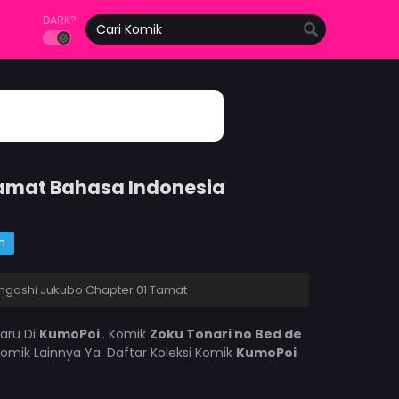
DARK?
Tamat Bahasa Indonesia
m
angoshi Jukubo Chapter 01 Tamat
aru Di
KumoPoi
. Komik
Zoku Tonari no Bed de
mik Lainnya Ya. Daftar Koleksi Komik
KumoPoi