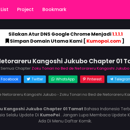
List
Project
Bookmark
Silakan Atur DNS Google Chrome Menjadi
1.1.1.1
Simpan Domain Utama Kami [
Kumopoi.com
]
 Netorareru Kangoshi Jukubo Chapter 01 
Semua Chapter
Zoku Tonari no Bed de Netorareru Kangoshi Jukubo
Facebook
Twitter
WhatsApp
Pinterest
Telegra
e Netorareru Kangoshi Jukubo
›
Zoku Tonari no Bed de Netorareru K
ru Kangoshi Jukubo Chapter 01 Tamat
Bahasa Indonesia Terb
ia Selalu Update Di
KumoPoi
. Jangan Lupa Membaca Update Ko
Ada Di Menu Daftar Komik.