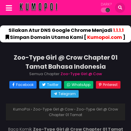
DARK?
Silakan Atur DNS Google Chrome Menjadi
1.1.1.1
Simpan Domain Utama Kami [
Kumopoi.com
]
Zoo-Type Girl @ Crow Chapter 01
Tamat Bahasa Indonesia
Semua Chapter
Zoo-Type Girl @ Cow
Facebook
Twitter
WhatsApp
Pinterest
Telegram
KumoPoi
›
Zoo-Type Girl @ Cow
›
Zoo-Type Girl @ Crow
Chapter 01 Tamat
Baca Komik
Zoo-Type Girl @ Crow Chapter 01 Tamat