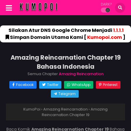
DARK?
Silakan Atur DNS Google Chrome Menjadi
1.1.1.1
Simpan Domain Utama Kami [
Kumopoi.com
]
Amazing Reincarnation Chapter 19
Bahasa Indonesia
Semua Chapter
Amazing Reincarnation
Facebook
Twitter
WhatsApp
Pinterest
Telegram
KumoPoi
›
Amazing Reincarnation
›
Amazing
Reincarnation Chapter 19
Baca Komik
Amazing Reincarnation Chapter 19
Bahasa