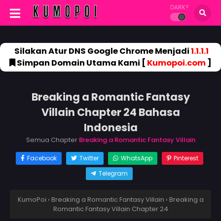
DARK?
Silakan Atur DNS Google Chrome Menjadi
1.1.1.1
Simpan Domain Utama Kami [
Kumopoi.com
]
Breaking a Romantic Fantasy
Villain Chapter 24 Bahasa
Indonesia
Semua Chapter
Breaking a Romantic Fantasy Villain
Facebook
Twitter
WhatsApp
Pinterest
Telegram
KumoPoi
›
Breaking a Romantic Fantasy Villain
›
Breaking a
Romantic Fantasy Villain Chapter 24