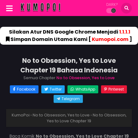
DARK?
Silakan Atur DNS Google Chrome Menjadi
1.1.1.1
Simpan Domain Utama Kami [
Kumopoi.com
]
No to Obsession, Yes to Love
Chapter 19 Bahasa Indonesia
Semua Chapter
No to Obsession, Yes to Love
Facebook
Twitter
WhatsApp
Pinterest
Telegram
KumoPoi
›
No to Obsession, Yes to Love
›
No to Obsession,
Yes to Love Chapter 19
Baca Komik
No to Obsession, Yes to Love Chapter 19