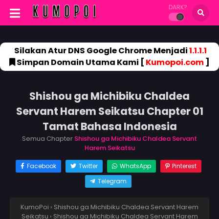
DARK?
Silakan Atur DNS Google Chrome Menjadi
1.1.1.1
Simpan Domain Utama Kami [
Kumopoi.com
]
Shishou ga Michibiku Chaldea
Servant Harem Seikatsu Chapter 01
Tamat Bahasa Indonesia
Semua Chapter
Shishou ga Michibiku Chaldea Servant
Harem Seikatsu
Facebook
Twitter
WhatsApp
Pinterest
Telegram
KumoPoi
›
Shishou ga Michibiku Chaldea Servant Harem
Seikatsu
›
Shishou ga Michibiku Chaldea Servant Harem