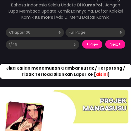
Bahasa Indonesia Selalu Update Di
KumoPoi
. Jangan
Lupa Membaca Update Komik Lainnya Ya. Daftar Koleksi
Komik
KumoPoi
Ada Di Menu Daftar Komik.
Prev
Next
Jika Kalian menemukan Gambar Rusak / Terpotong /
Tidak Terload Silahkan Lapor ke [
disini
]