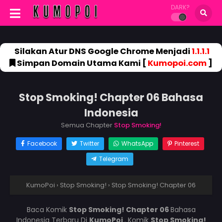
DARK?
Silakan Atur DNS Google Chrome Menjadi
1.1.1.1
Simpan Domain Utama Kami [
Kumopoi.com
]
Stop Smoking! Chapter 06 Bahasa
Indonesia
Semua Chapter
Stop Smoking!
Facebook
Twitter
WhatsApp
Pinterest
Telegram
KumoPoi
›
Stop Smoking!
›
Stop Smoking! Chapter 06
Baca Komik
Stop Smoking! Chapter 06
Bahasa
Indonesia Terbaru Di
KumoPoi
. Komik
Stop Smoking!