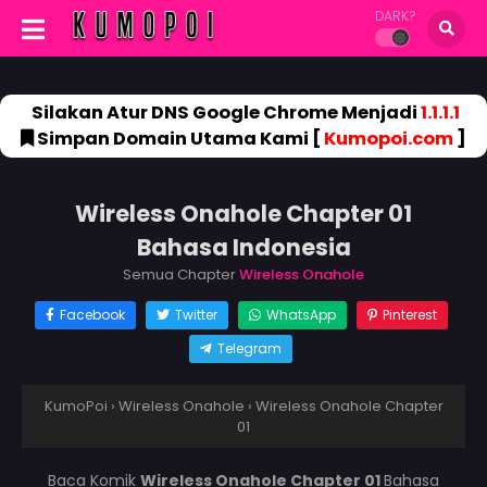
DARK?
Silakan Atur DNS Google Chrome Menjadi
1.1.1.1
Simpan Domain Utama Kami [
Kumopoi.com
]
Wireless Onahole Chapter 01
Bahasa Indonesia
Semua Chapter
Wireless Onahole
Facebook
Twitter
WhatsApp
Pinterest
Telegram
KumoPoi
›
Wireless Onahole
›
Wireless Onahole Chapter
01
Baca Komik
Wireless Onahole Chapter 01
Bahasa